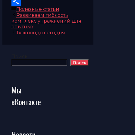
WhatsApp
Рубрики
Полезные статьи
Отправить
Развиваем гибкость,
комплекс упражнений для
опытных
Тхэквондо сегодня
Поиск
Поиск
Мы
вКонтакте
Новости