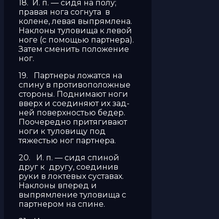
18. И. п. — сидя на полу;
правая нога согнута в
колене, левая выпрямлена.
Наклоны туловища к левой
ноге (с помощью партнера).
Затем сменить положение
ног.
19. Партнеры ложатся на
спину в противоположные
стороны. Поднимают ноги
вверх и соединяют их зад­
ней поверхностью бедер.
Поочередно притягивают
ноги к туловищу под
тяжестью ног партнера.
20. И. п. — сидя спиной
друг к другу, соединив
руки в локтевых суставах.
Наклоны вперед и
выпрямление туловища с
партнером на спине.