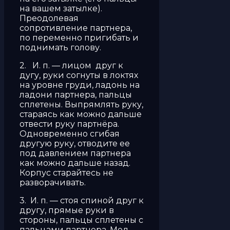
на вашем затылке).
Преодолевая
сопротивление партнера,
по переменно пригибать и
поднимать голову.
2. И. п. — лицом друг к
дугу, руки согнуты в локтях
на уровне груди, ладонь на
ладони партнера, паль­цы
сплетены. Выпрямлять руку,
стараясь как можно дальше
отвести руку партнёра.
Одновременно сгибая
другую руку, отводите ее
под давлением партнера
как можно дальше назад.
Корпус старайтесь не
разворачивать.
3. И. п. — стоя спиной друг к
другу, прямые руки в
стороны, пальцы сплетены с
пальцами партнера. Мед­