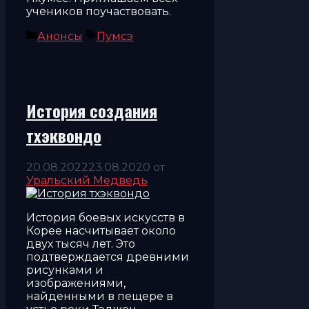
учеников поучаствовать.
Рубрики
Метки
Анонсы
Пумсэ
История создания
тхэквондо
20.08.2022
23.08.2020
от
Уральский Медведь
История боевых искусств в
Корее насчитывает около
двух тысяч лет. Это
подтверждается древними
рисунками и
изображениями,
найденными в пещере в