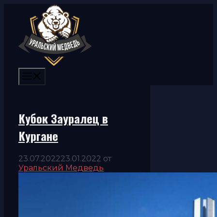
Перейти
к
содержимому
Меню
Кубок Зауралец в
Кургане
23.07.2022
23.01.2022
от
Уральский Медведь