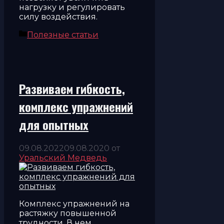
нагрузку и регулировать
силу воздействия.
Рубрики
Полезные статьи
Развиваем гибкость,
комплекс упражнений
для опытных
09.08.2022
09.08.2020
от
Уральский Медведь
Комплекс упражнений на
растяжку повышенной
трудности. В нем