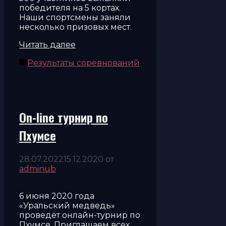
победителя на 5 кортах.
Наши спортсмены заняли
несколько призовых мест.
Читать далее
Рубрики
Результаты соревнований
On-line турнир по
Пхумсе
28.07.2022
15.12.2020
от
adminub
6 июня 2020 года
«Уральский медведь»
проведёт онлайн-турнир по
Пхумсе. Приглашаем всех