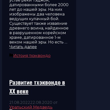
устье реки Тэджон,
датированными более 2000
лет до нашей эры. На них
изображены два человека
ведущих кулачный бой.
Существует также изваяние
древнего воина, найденное
в разрушенном корейском
храме, датированное 1-м
веком нашей эры. Но есть …
Читать далее
Рубрики
Истоия тхэквондо
Развитие тхэквондо в
XX веке
21.08.2022
22.08.2020
от
Уральский Медведь