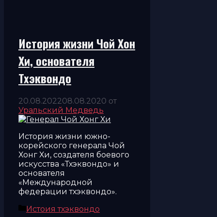
История жизни Чой Хон
Хи, основателя
Тхэквондо
20.08.2022
08.08.2020
от
Уральский Медведь
История жизни южно-
корейского генерала Чой
Хонг Хи, создателя боевого
искусства «Тхэквондо» и
основателя
«Международной
федерации тхэквондо».
Рубрики
Истоия тхэквондо