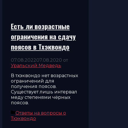
Есть ли возрастные
ограничения на сдачу
поясов в Тхэквондо
07.08.2022
07.08.2020
от
Уральский Медведь
В тхэквондо нет возрастных
ограничений для
получения поясов.
Существует лишь интервал
меду степенями чёрных
поясов.
Рубрики
Ответы на вопросы о
Тхэквондо