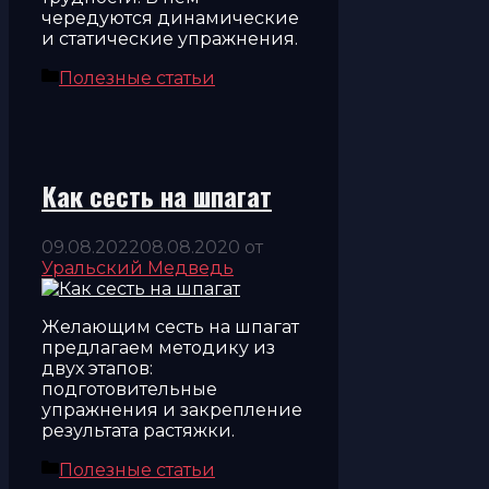
чередуются динамические
и статические упражнения.
Рубрики
Полезные статьи
Как сесть на шпагат
09.08.2022
08.08.2020
от
Уральский Медведь
Желающим сесть на шпагат
предлагаем методику из
двух этапов:
подготовительные
упражнения и закрепление
результата растяжки.
Рубрики
Полезные статьи