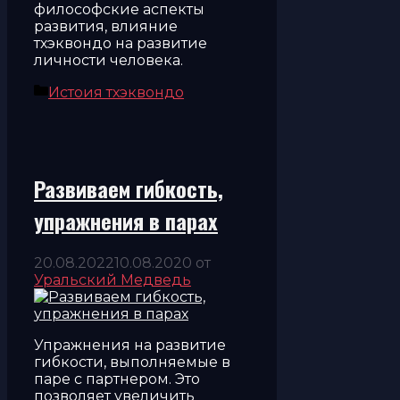
философские аспекты
развития, влияние
тхэквондо на развитие
личности человека.
Рубрики
Истоия тхэквондо
Развиваем гибкость,
упражнения в парах
20.08.2022
10.08.2020
от
Уральский Медведь
Упражнения на развитие
гибкости, выполняемые в
паре с партнером. Это
позволяет увеличить