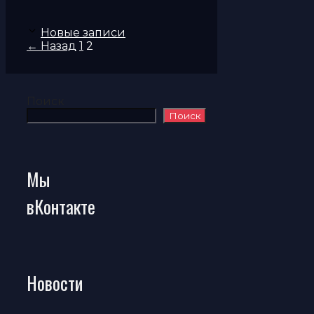
Новые записи
Страница
Страница
←
Назад
1
2
Поиск
Поиск
Мы
вКонтакте
Новости