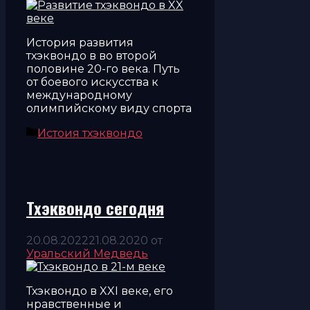
История развития
тхэквондо в во второй
половине 20-го века. Путь
от боевого искусства к
международному
олимпийскому виду спорта
Рубрики
Истоия тхэквондо
Тхэквондо сегодня
20.08.2022
21.08.2020
от
Уральский Медведь
Тхэквондо в XXI веке, его
нравственные и